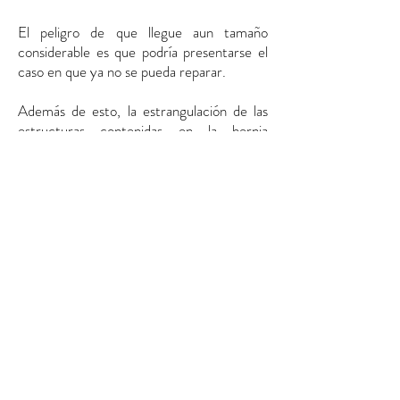
El peligro de que llegue aun tamaño
considerable es que podría presentarse el
caso en que ya no se pueda reparar.
Además de esto, la estrangulación de las
estructuras contenidas en la hernia
también son un riesgo que se corre en
caso de que no sean detectadas y pueden
llegar a provocar una urgencia quirúrgica.
Si querés una valoración profesional
podés contactar a nuestro equipo de
profesionales y te atenderemos de la
mejor manera.