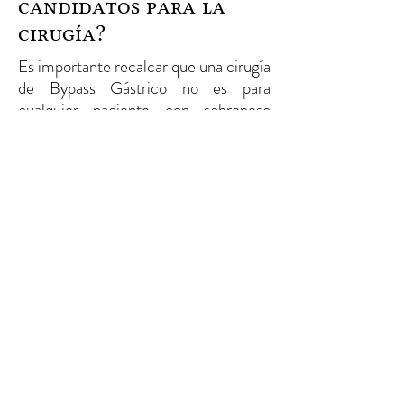
candidatos para la
cirugía?
Es importante recalcar que una cirugía
de Bypass Gástrico no es para
cualquier paciente con sobrepeso
grave, es necesario ser valorado por un
médico y cumplir con ciertas
condiciones médicas para optar por
una intervención quirúrgica de este
tipo.
Si querés una valoración profesional
podés contactar a nuestro equipo de
profesionales en cirugías bariátricas y
te atenderemos de la mejor manera.